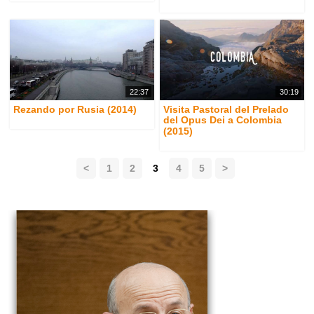
22:37
30:19
Rezando por Rusia (2014)
Visita Pastoral del Prelado
del Opus Dei a Colombia
(2015)
<
1
2
3
4
5
>