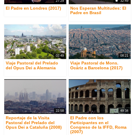
32:49
27:29
El Padre en Londres (2017)
Nos Esperan Multitudes: El
Padre en Brasil
02:49
08:21
Viaje Pastoral del Prelado
Viaje Pastoral de Mons.
del Opus Dei a Alemania
Ocáriz a Barcelona (2017)
22:58
49:34
Reportaje de la Visita
El Padre con los
Pastoral del Prelado del
Participantes en el
Opus Dei a Cataluña (2008)
Congreso de la IFFD, Roma
(2007)