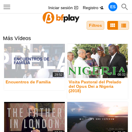
ES
Iniciar sesión
Registro
Filtros
Más Vídeos
29:52
08:02
Encuentros de Familia
Visita Pastoral del Prelado
del Opus Dei a Nigeria
(2018)