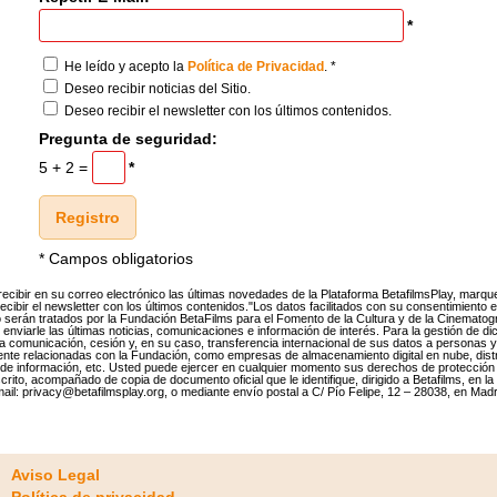
*
He leído y acepto la
. *
Política de Privacidad
Deseo recibir noticias del Sitio.
Deseo recibir el newsletter con los últimos contenidos.
Pregunta de seguridad:
5 + 2 =
*
Registro
* Campos obligatorios
recibir en su correo electrónico las últimas novedades de la Plataforma BetafilmsPlay, marque 
ecibir el newsletter con los últimos contenidos."Los datos facilitados con su consentimiento 
 serán tratados por la Fundación BetaFilms para el Fomento de la Cultura y de la Cinematogr
e enviarle las últimas noticias, comunicaciones e información de interés. Para la gestión de d
a comunicación, cesión y, en su caso, transferencia internacional de sus datos a personas 
nte relacionadas con la Fundación, como empresas de almacenamiento digital en nube, dist
s de información, etc. Usted puede ejercer en cualquier momento sus derechos de protección
rito, acompañado de copia de documento oficial que le identifique, dirigido a Betafilms, en la
ail: privacy@betafilmsplay.org, o mediante envío postal a C/ Pío Felipe, 12 – 28038, en Madr
Aviso Legal
Política de privacidad