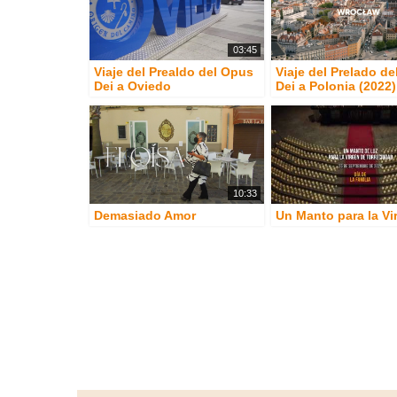
03:45
Viaje del Prealdo del Opus
Viaje del Prelado d
Dei a Oviedo
Dei a Polonia (2022)
10:33
Demasiado Amor
Un Manto para la Vi