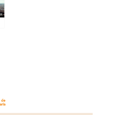
08
e de
aría