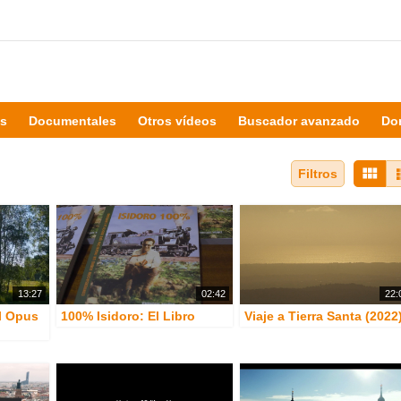
es
Documentales
Otros vídeos
Buscador avanzado
Do
Filtros
13:27
02:42
22:
el Opus
100% Isidoro: El Libro
Viaje a Tierra Santa (2022