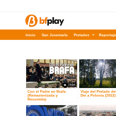
Inicio
San Josemaría
Prelados
Reportaj
24:04
Con el Padre en Brafa
Viaje del Prelado d
(Remasterizada y
Dei a Polonia (2022)
Resumida)