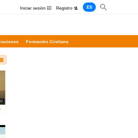
ES
Iniciar sesión
Registro
naciones
Formación Cristiana
02
)