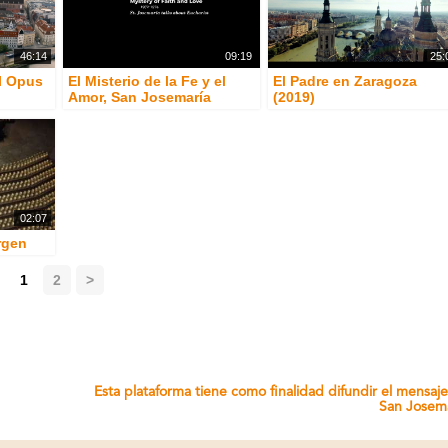
46:14
09:19
25:
el Opus
El Misterio de la Fe y el
El Padre en Zaragoza
Amor, San Josemaría
(2019)
02:07
rgen
1
2
>
Esta plataforma tiene como finalidad difundir el mensaj
San Josem