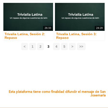
26:33
24:28
Trivalia Latina, Sesión 2:
Trivalia Latina, Sesión 3:
Repaso
Repaso
<
1
2
3
4
5
>
>>
Esta plataforma tiene como finalidad difundir el mensaje de San
Josemaría