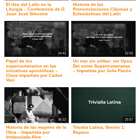
El Uso del Latín en la
Historia de las
Liturgia – Conferencia de D.
Pronunciaciones Clásicas y
Juan José Silvestre
Eclesiásticas del Latín
24:41
32:02
Papel de los
Un mar sin orillas: ser Opus
supernumerarios en las
Dei como Supernumerarias
iniciativas apostólicas –
– Impartida por Julia Pavón
Clase impartida por Carlos
Veci
36:22
25:57
Historia de las mujeres de la
Trivalia Latina, Sesión 1:
Obra – Impartida por
Repaso
Inmaculada Alva