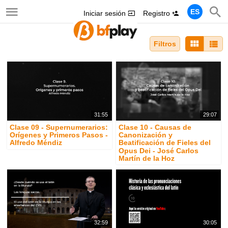
ES
Iniciar sesión
Registro
Filtros
31:55
29:07
Clase 09 - Supernumerarios:
Clase 10 - Causas de
Orígenes y Primeros Pasos -
Canonización y
Alfredo Méndiz
Beatificación de Fieles del
Opus Dei - José Carlos
Martín de la Hoz
32:59
30:05