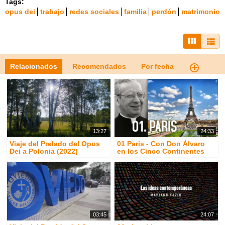
Tags:
opus dei
trabajo
redes sociales
familia
perdón
matrimonio
Relacionados
Recomendados
Por fecha
13:27
24:33
Viaje del Prelado del Opus
01 Paris - Con Don Álvaro
Dei a Polonia (2022)
en los Cinco Continentes
03:45
24:07