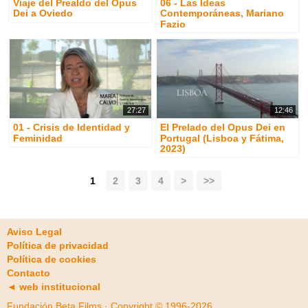
Viaje del Prealdo del Opus
06 - Las Ideas
Dei a Oviedo
Contemporáneas, Mariano
Fazio
27:27
12:46
01 - Crisis de Identidad y
El Prelado del Opus Dei en
Feminidad
Portugal (Lisboa y Fátima,
2023)
1
2
3
4
>
>>
Aviso Legal
Política de privacidad
Política de cookies
Contacto
◄ web institucional
Fundación Beta Films · Copyright © 1996-2026