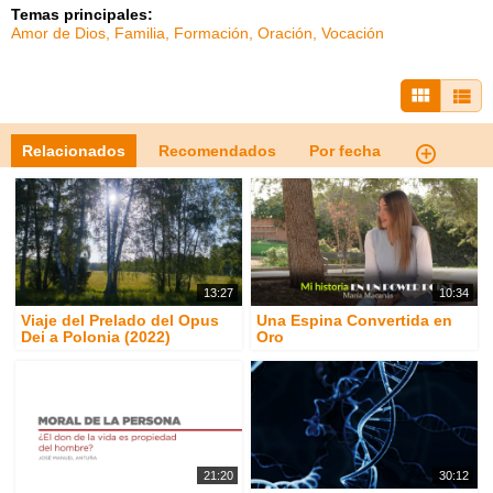
Temas principales:
Amor de Dios
Familia
Formación
Oración
Vocación
Relacionados
Recomendados
Por fecha
13:27
10:34
Viaje del Prelado del Opus
Una Espina Convertida en
Dei a Polonia (2022)
Oro
21:20
30:12